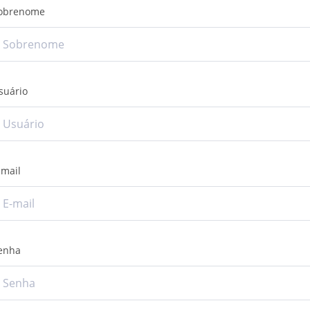
obrenome
suário
-mail
enha