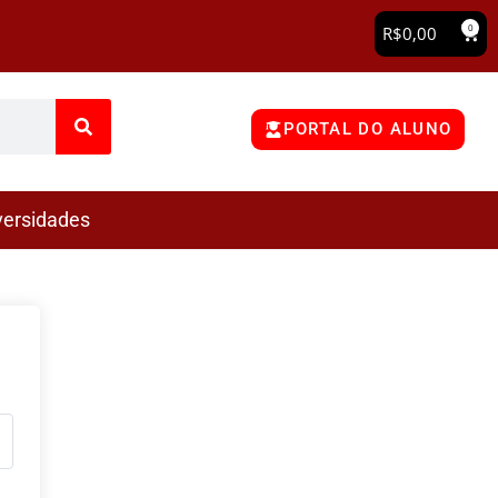
0
R$
0,00
PORTAL DO ALUNO
versidades