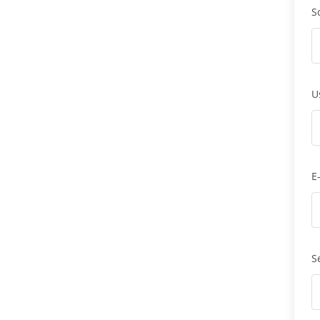
S
U
E
S