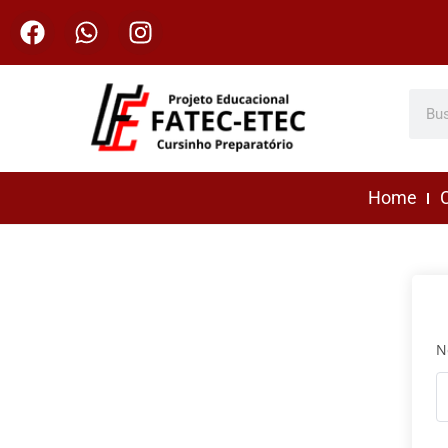
Home
C
N