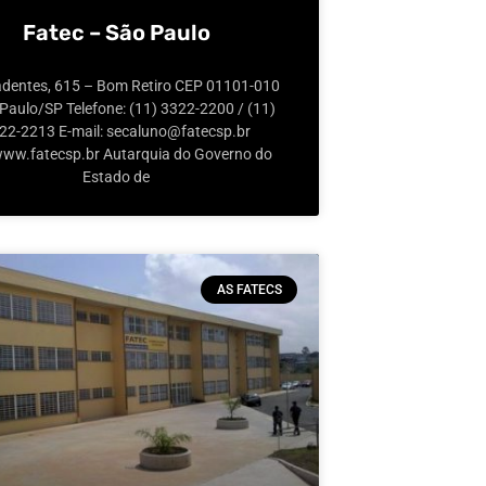
Fatec – São Paulo
radentes, 615 – Bom Retiro CEP 01101-010
Paulo/SP Telefone: (11) 3322-2200 / (11)
22-2213 E-mail: secaluno@fatecsp.br
 www.fatecsp.br Autarquia do Governo do
Estado de
AS FATECS