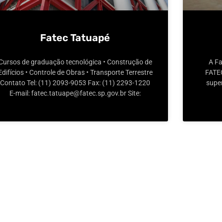
Fatec Tatuapé
Cursos de graduação tecnológica • Construção de
A Fa
Edifícios • Controle de Obras • Transporte Terrestre
FATEC
Contato Tel: (11) 2093-9053 Fax: (11) 2293-1220
super
E-mail: fatec.tatuape@fatec.sp.gov.br Site: