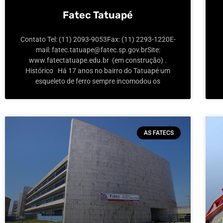
Fatec Tatuapé
Contato Tel: (11) 2093-9053Fax: (11) 2293-1220E-
mail: fatec.tatuape@fatec.sp.gov.brSite:
www.fatectatuape.edu.br (em construção) .
Histórico Há 17 anos no bairro do Tatuapé um
esqueleto de ferro sempre incomodou os
AS FATECS