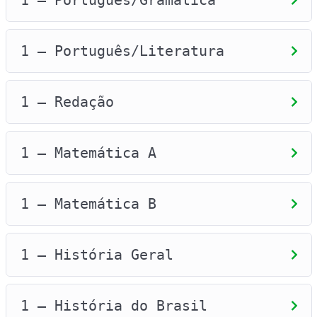
1 – Português/Gramática
Sisu, que é o sistema de entrada para
diversas universidades públicas em todo o
País.
1 – Português/Literatura
VAGAS EM ESCOLAS TÉCNICAS: SISUTEC
O Sisutec (Sistema de Seleção Unificada da
1 – Redação
Educação Profissional e Tecnológica) é um
processo seletivo realizado semestralmente.
1 – Matemática A
Dependendo do seu resultado do Enem, você
pode conquistar vagas para cursos técnicos
em instituições públicas e privadas de
1 – Matemática B
educação profissional e tecnológica
VAGAS EM UNIVERSIDADES PARTICULARES COM
1 – História Geral
BOLSA DE ESTUDOS: PROUNI
Para estudar em uma instituição de ensino
1 – História do Brasil
superior particular, de acordo com a sua