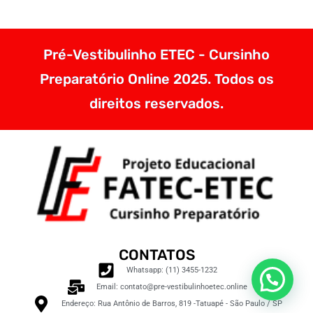
Pré-Vestibulinho ETEC - Cursinho
Preparatório Online 2025. Todos os
direitos reservados.
CONTATOS
Whatsapp: (11) 3455-1232
Email: contato@pre-vestibulinhoetec.online
Endereço: Rua Antônio de Barros, 819 -Tatuapé - São Paulo / SP