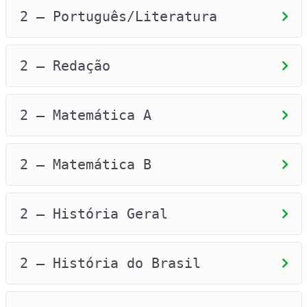
A certificação pelo Enem destina-se,
2 – Português/Literatura
prioritariamente, às pessoas que não
concluíram o Ensino Médio em idade
apropriada (é preciso ter 18 anos completos
2 – Redação
até a data de realização da primeira
prova), inclusive às pessoas privadas de
liberdade e que estão fora do sistema
2 – Matemática A
regular. Para obter o certificado, é
necessário atingir o mínimo de 400 pontos
em cada uma das áreas do conhecimento do
2 – Matemática B
ENEM, assim como o mínimo de 500 pontos na
redação.
2 – História Geral
TENHA HOJE MESMO ACESSO COMPLETO À
PLATAFORMA ATÉ JANEIRO DE 2024
2 – História do Brasil