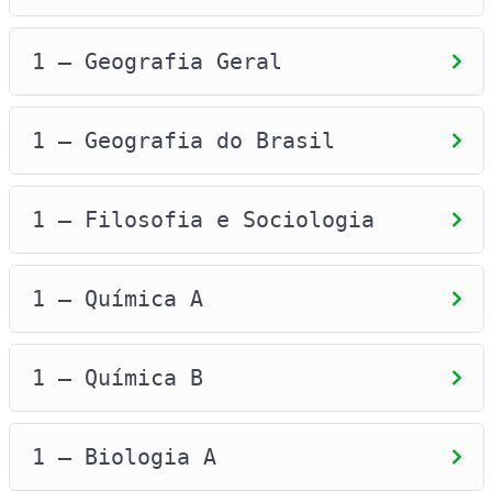
nota no Enem, você poderá se inscrever no
ProUni, desde que tenha concluído seu
1 – Geografia Geral
ensino médio em escola pública ou em escola
particular como bolsista.
1 – Geografia do Brasil
FINANCIAMENTO DO SEU CURSO SUPERIOR: FIES
Se você não tiver o perfil exigido pelo
1 – Filosofia e Sociologia
ProUni, você poderá utilizar o Fies, que é
o sistema de financiamento de estudos em
que você paga uma parte enquanto estuda e
1 – Química A
outra parte após a conclusão do curso. Para
ter acesso ao Fies, também é necessário
prestar o ENEM.
1 – Química B
PROGRAMA CIÊNCIA SEM FRONTEIRAS
É um programa que busca promover a
1 – Biologia A
consolidação, expansão e