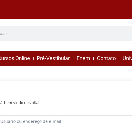
ursos Online
Pré-Vestibular
Enem
Contato
Uni
lá, bem-vindo de volta!