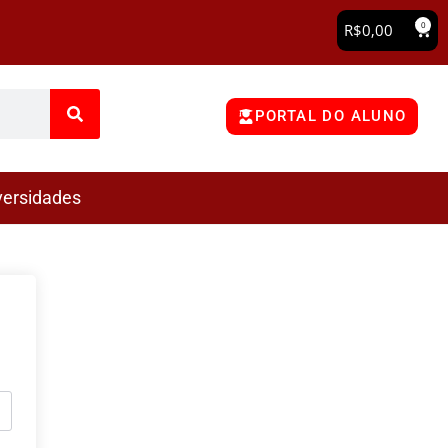
0
R$
0,00
PORTAL DO ALUNO
versidades