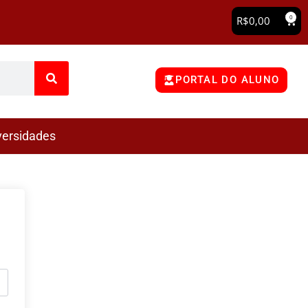
0
R$
0,00
PORTAL DO ALUNO
versidades