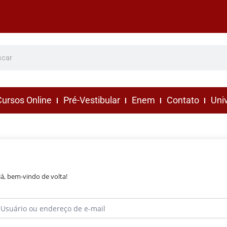
ursos Online
Pré-Vestibular
Enem
Contato
Uni
lá, bem-vindo de volta!