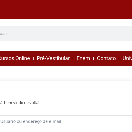
ursos Online
Pré-Vestibular
Enem
Contato
Uni
lá, bem-vindo de volta!