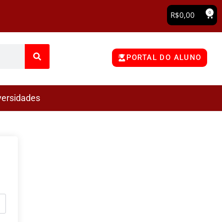
0
R$
0,00
PORTAL DO ALUNO
versidades