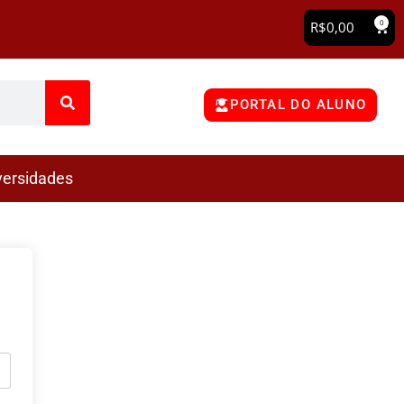
0
R$
0,00
PORTAL DO ALUNO
versidades