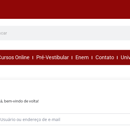
ursos Online
Pré-Vestibular
Enem
Contato
Uni
lá, bem-vindo de volta!