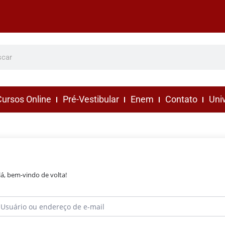
ursos Online
Pré-Vestibular
Enem
Contato
Uni
lá, bem-vindo de volta!