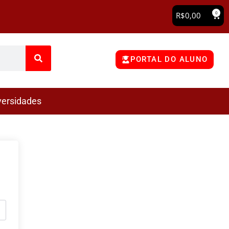
0
R$
0,00
PORTAL DO ALUNO
versidades