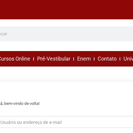
ursos Online
Pré-Vestibular
Enem
Contato
Uni
lá, bem-vindo de volta!