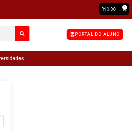
0
R$
0,00
PORTAL DO ALUNO
versidades