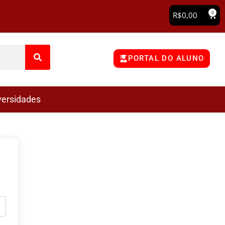
0
R$
0,00
PORTAL DO ALUNO
versidades