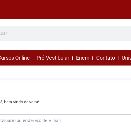
ursos Online
Pré-Vestibular
Enem
Contato
Uni
lá, bem-vindo de volta!