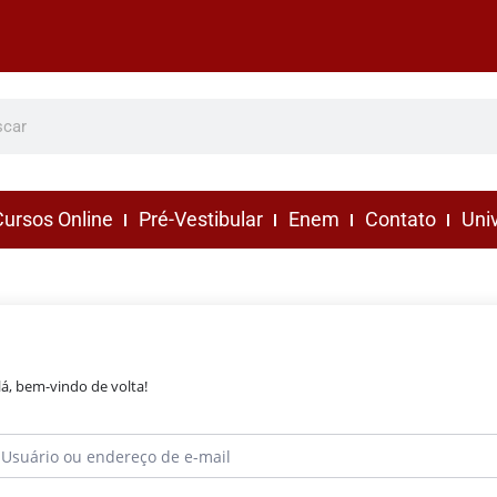
ursos Online
Pré-Vestibular
Enem
Contato
Uni
lá, bem-vindo de volta!