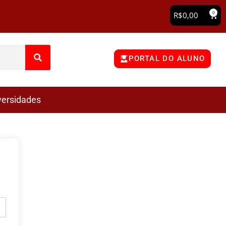
0
R$
0,00
PORTAL DO ALUNO
versidades