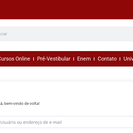
ursos Online
Pré-Vestibular
Enem
Contato
Uni
lá, bem-vindo de volta!