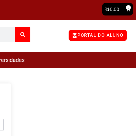
0
R$
0,00
PORTAL DO ALUNO
versidades