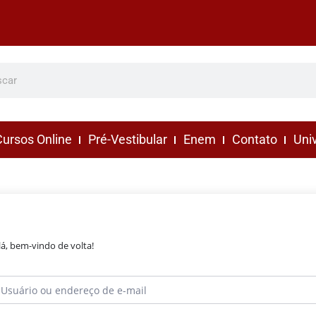
ursos Online
Pré-Vestibular
Enem
Contato
Uni
lá, bem-vindo de volta!