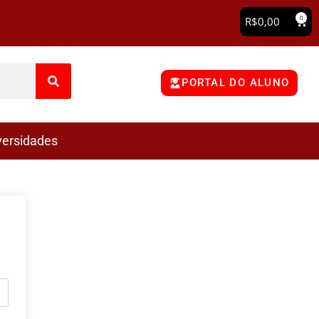
0
R$
0,00
PORTAL DO ALUNO
versidades