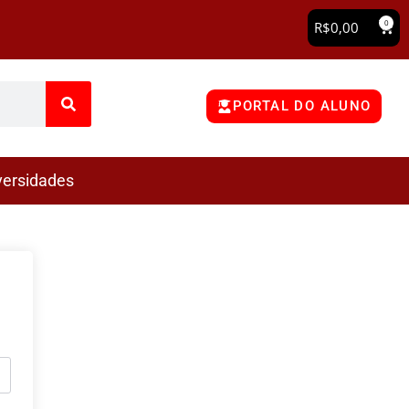
0
R$
0,00
PORTAL DO ALUNO
versidades