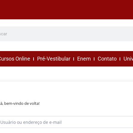
ursos Online
Pré-Vestibular
Enem
Contato
Uni
lá, bem-vindo de volta!