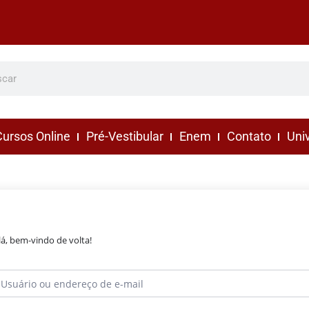
ursos Online
Pré-Vestibular
Enem
Contato
Uni
lá, bem-vindo de volta!