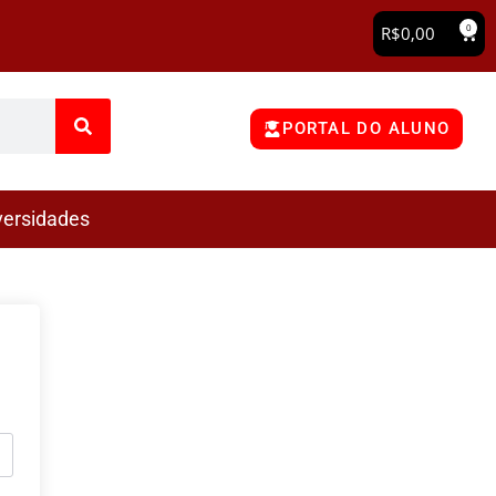
0
R$
0,00
PORTAL DO ALUNO
versidades