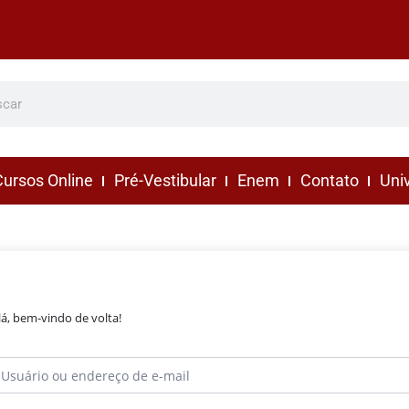
ursos Online
Pré-Vestibular
Enem
Contato
Uni
lá, bem-vindo de volta!