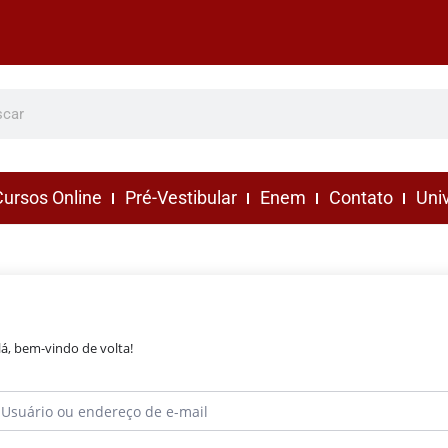
ursos Online
Pré-Vestibular
Enem
Contato
Uni
lá, bem-vindo de volta!