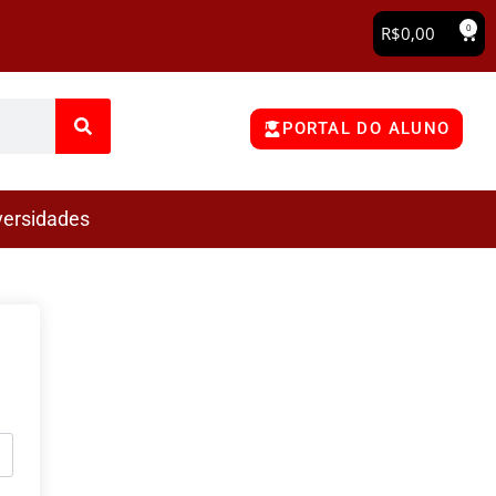
0
R$
0,00
PORTAL DO ALUNO
versidades