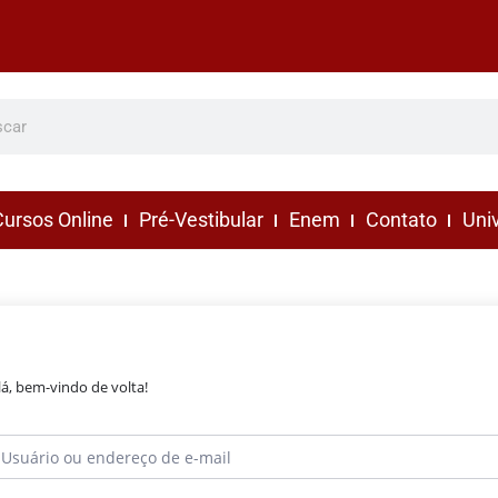
ursos Online
Pré-Vestibular
Enem
Contato
Uni
lá, bem-vindo de volta!