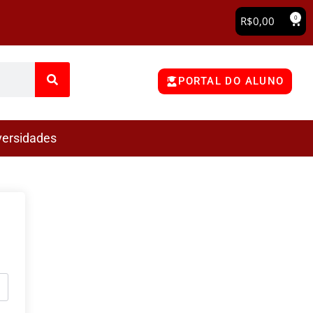
0
R$
0,00
PORTAL DO ALUNO
versidades