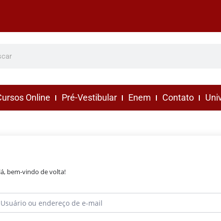
ursos Online
Pré-Vestibular
Enem
Contato
Uni
lá, bem-vindo de volta!