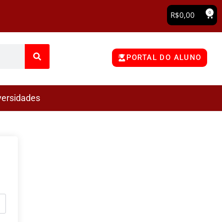
0
R$
0,00
PORTAL DO ALUNO
versidades