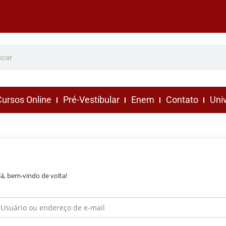
ursos Online
Pré-Vestibular
Enem
Contato
Uni
lá, bem-vindo de volta!