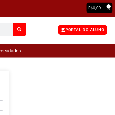
0
R$
0,00
PORTAL DO ALUNO
versidades