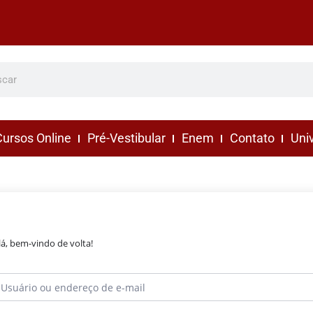
ursos Online
Pré-Vestibular
Enem
Contato
Uni
lá, bem-vindo de volta!