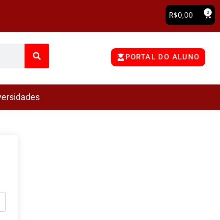
0
R$
0,00
PORTAL DO ALUNO
versidades