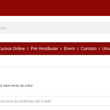
ursos Online
Pré-Vestibular
Enem
Contato
Uni
lá, bem-vindo de volta!