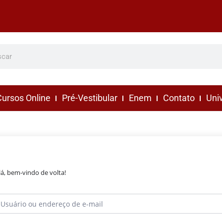
ursos Online
Pré-Vestibular
Enem
Contato
Uni
lá, bem-vindo de volta!