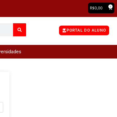
0
R$
0,00
PORTAL DO ALUNO
versidades