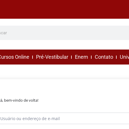
ursos Online
Pré-Vestibular
Enem
Contato
Uni
lá, bem-vindo de volta!