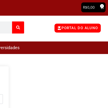
0
R$
0,00
PORTAL DO ALUNO
versidades