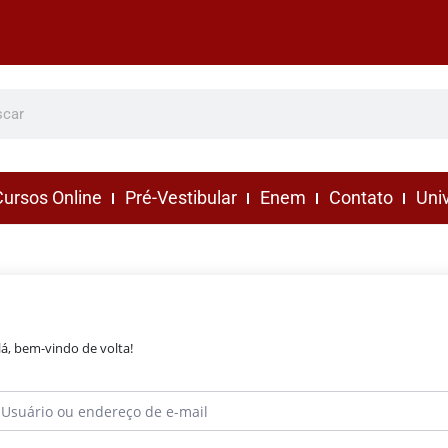
ursos Online
Pré-Vestibular
Enem
Contato
Uni
lá, bem-vindo de volta!