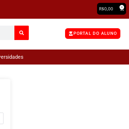
0
R$
0,00
PORTAL DO ALUNO
versidades