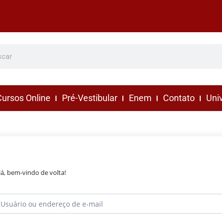
ursos Online
Pré-Vestibular
Enem
Contato
Uni
lá, bem-vindo de volta!