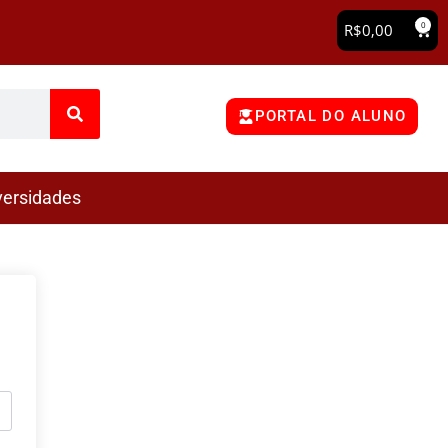
0
R$
0,00
PORTAL DO ALUNO
versidades