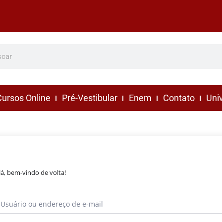
ursos Online
Pré-Vestibular
Enem
Contato
Uni
lá, bem-vindo de volta!