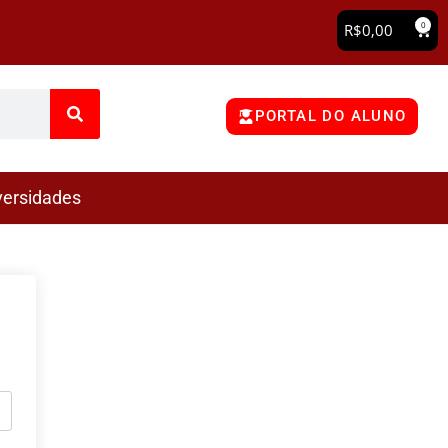
0
R$
0,00
PORTAL DO ALUNO
versidades