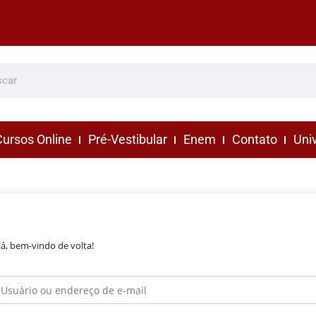
ursos Online
Pré-Vestibular
Enem
Contato
Uni
lá, bem-vindo de volta!