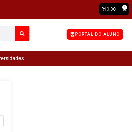
0
R$
0,00
PORTAL DO ALUNO
versidades