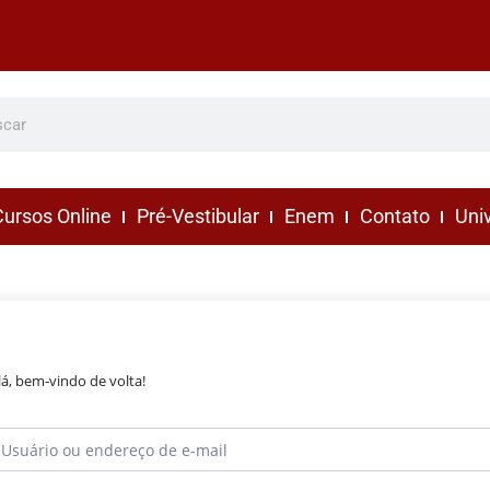
ursos Online
Pré-Vestibular
Enem
Contato
Uni
lá, bem-vindo de volta!