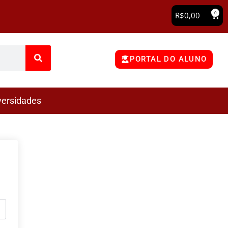
0
R$
0,00
PORTAL DO ALUNO
versidades