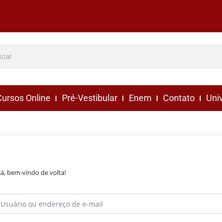
ursos Online
Pré-Vestibular
Enem
Contato
Uni
lá, bem-vindo de volta!