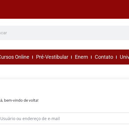
ursos Online
Pré-Vestibular
Enem
Contato
Uni
lá, bem-vindo de volta!