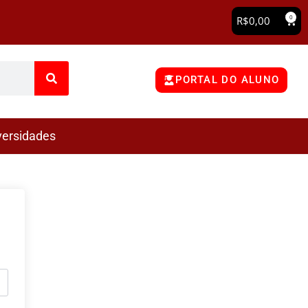
0
R$
0,00
PORTAL DO ALUNO
versidades