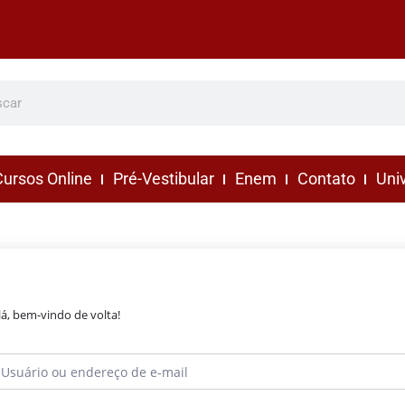
ursos Online
Pré-Vestibular
Enem
Contato
Uni
lá, bem-vindo de volta!