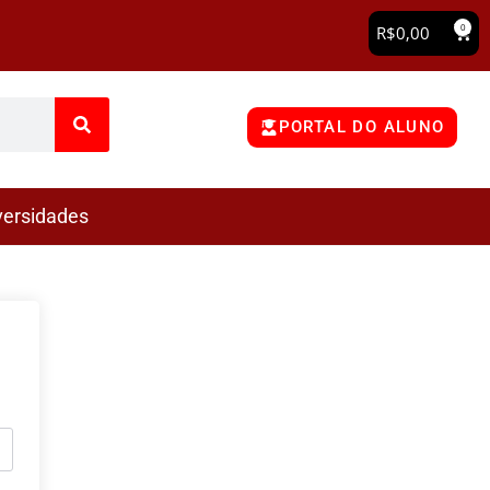
0
R$
0,00
PORTAL DO ALUNO
versidades