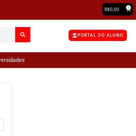
0
R$
0,00
PORTAL DO ALUNO
versidades