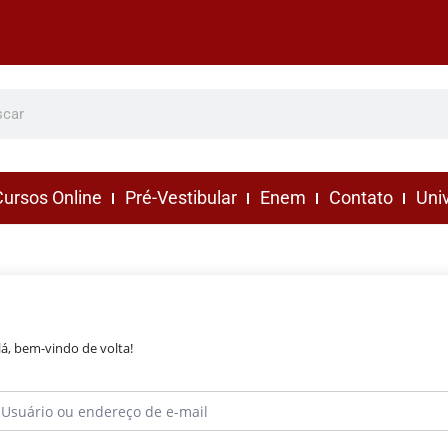
ursos Online
Pré-Vestibular
Enem
Contato
Uni
lá, bem-vindo de volta!