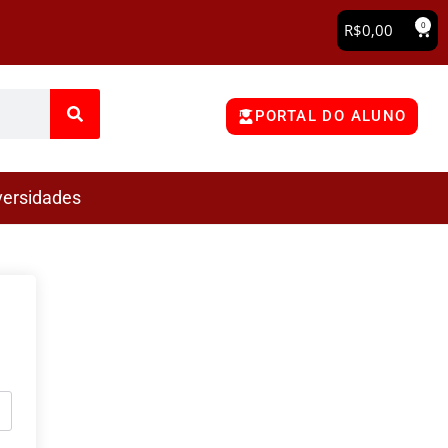
0
R$
0,00
PORTAL DO ALUNO
versidades