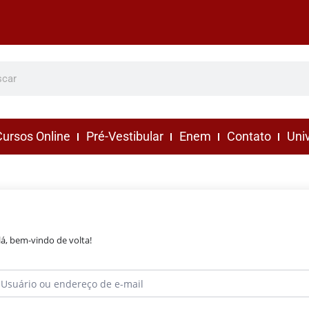
ursos Online
Pré-Vestibular
Enem
Contato
Uni
lá, bem-vindo de volta!