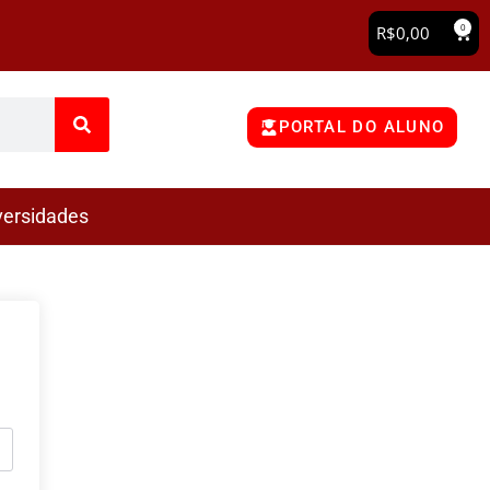
0
R$
0,00
PORTAL DO ALUNO
versidades