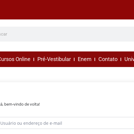
ursos Online
Pré-Vestibular
Enem
Contato
Uni
lá, bem-vindo de volta!