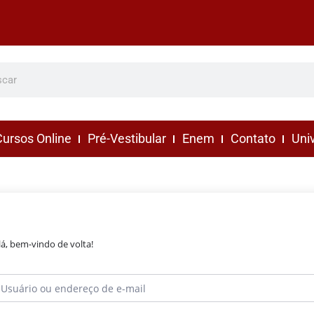
ursos Online
Pré-Vestibular
Enem
Contato
Uni
lá, bem-vindo de volta!