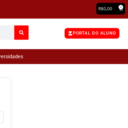
0
R$
0,00
PORTAL DO ALUNO
versidades