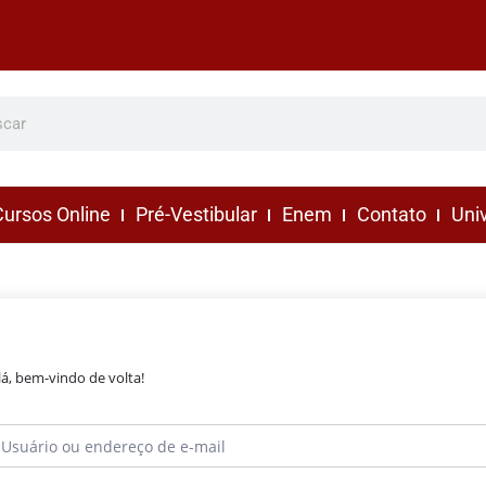
ursos Online
Pré-Vestibular
Enem
Contato
Uni
lá, bem-vindo de volta!