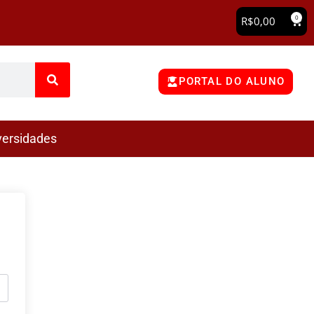
0
R$
0,00
PORTAL DO ALUNO
versidades