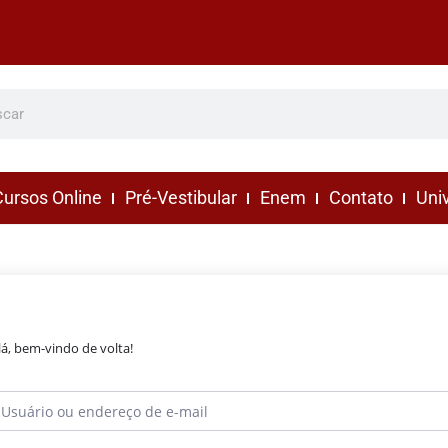
ursos Online
Pré-Vestibular
Enem
Contato
Uni
lá, bem-vindo de volta!