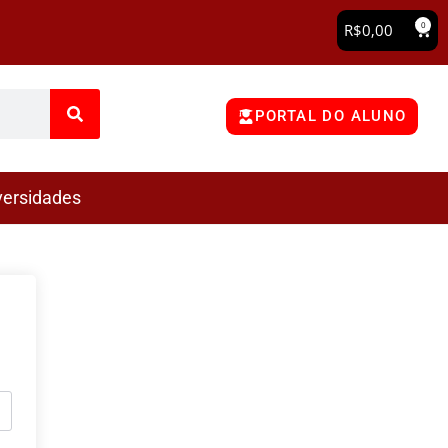
0
R$
0,00
PORTAL DO ALUNO
versidades