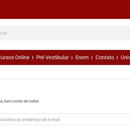
ursos Online
Pré-Vestibular
Enem
Contato
Uni
lá, bem-vindo de volta!