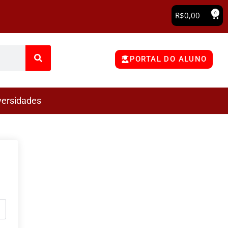
0
R$
0,00
PORTAL DO ALUNO
versidades