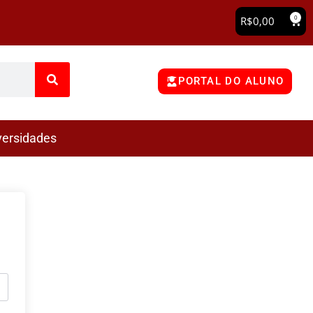
0
R$
0,00
PORTAL DO ALUNO
versidades