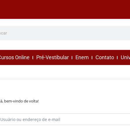
ursos Online
Pré-Vestibular
Enem
Contato
Uni
lá, bem-vindo de volta!