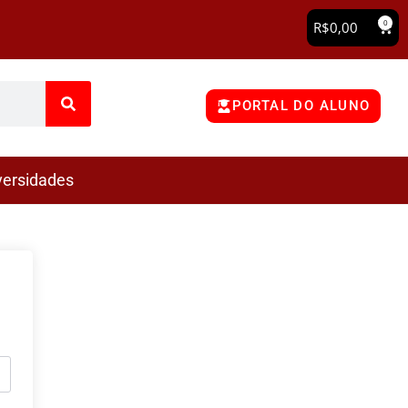
0
R$
0,00
PORTAL DO ALUNO
versidades