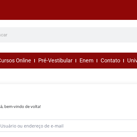
ursos Online
Pré-Vestibular
Enem
Contato
Uni
lá, bem-vindo de volta!