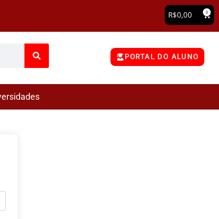
0
R$
0,00
PORTAL DO ALUNO
versidades