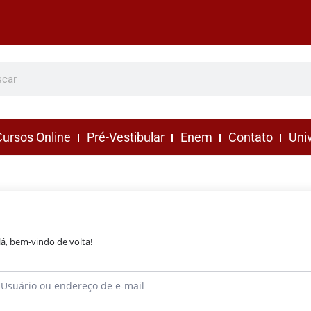
ursos Online
Pré-Vestibular
Enem
Contato
Uni
lá, bem-vindo de volta!