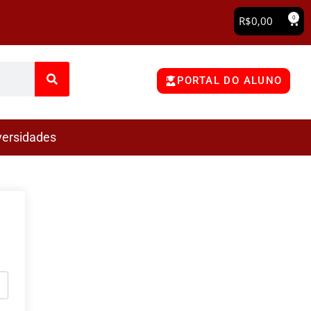
0
R$
0,00
PORTAL DO ALUNO
versidades