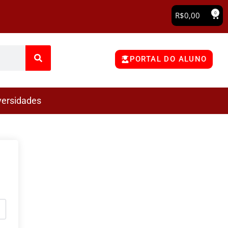
0
R$
0,00
PORTAL DO ALUNO
versidades