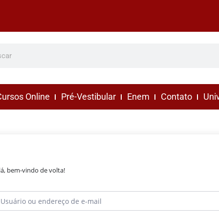
ursos Online
Pré-Vestibular
Enem
Contato
Uni
lá, bem-vindo de volta!