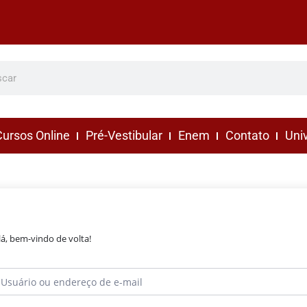
ursos Online
Pré-Vestibular
Enem
Contato
Uni
lá, bem-vindo de volta!