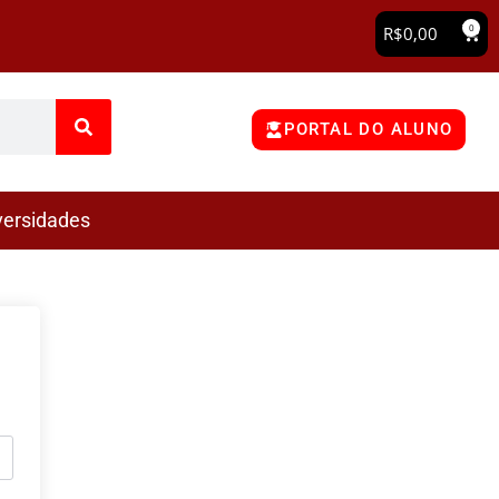
0
R$
0,00
PORTAL DO ALUNO
versidades