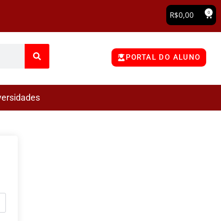
0
R$
0,00
PORTAL DO ALUNO
versidades