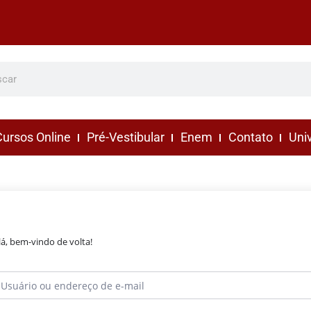
ursos Online
Pré-Vestibular
Enem
Contato
Uni
lá, bem-vindo de volta!