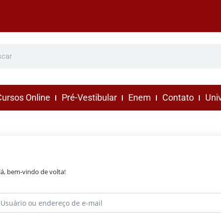
ursos Online
Pré-Vestibular
Enem
Contato
Uni
lá, bem-vindo de volta!