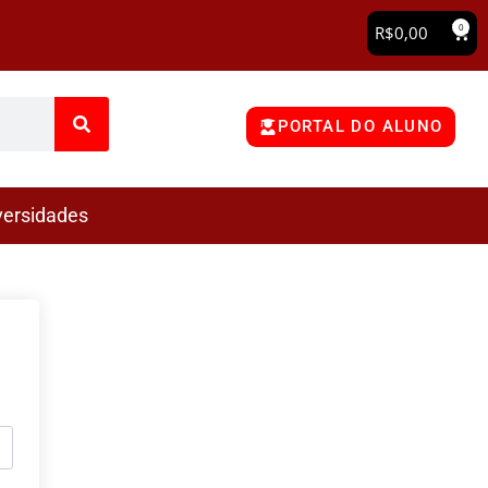
0
R$
0,00
PORTAL DO ALUNO
versidades