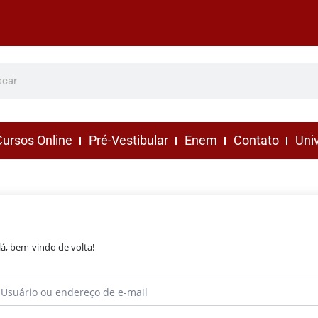
ursos Online
Pré-Vestibular
Enem
Contato
Uni
lá, bem-vindo de volta!