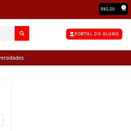
0
R$
0,00
PORTAL DO ALUNO
versidades