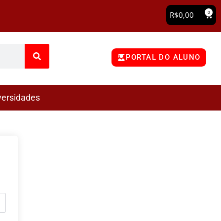
0
R$
0,00
PORTAL DO ALUNO
versidades