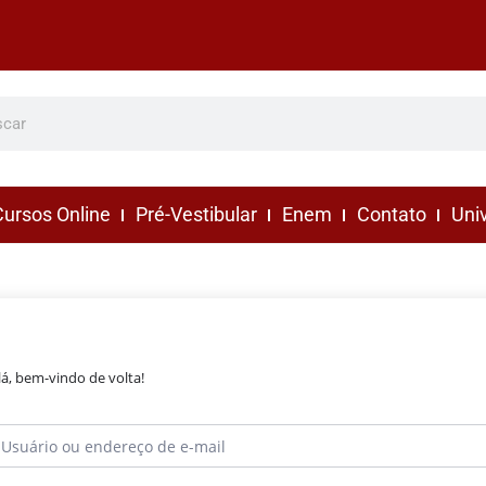
ursos Online
Pré-Vestibular
Enem
Contato
Uni
lá, bem-vindo de volta!