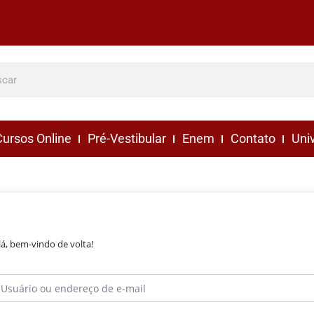
ursos Online
Pré-Vestibular
Enem
Contato
Uni
lá, bem-vindo de volta!