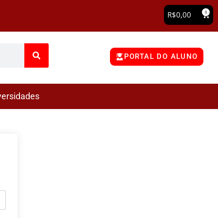
0
R$
0,00
PORTAL DO ALUNO
versidades